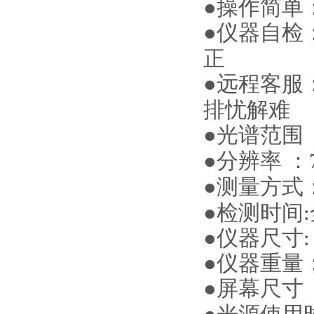
●
操作简单
●
仪器自检
正
●
远程客服
排忧解难
●
光谱范围
●
分辨率
：
●
测量方式
●
检测时间
:
●
仪器尺寸
●
仪器重量
●
屏幕尺寸