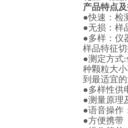
产品特点
及
●
快速：检
●
无损：样
●
多样：仪
样品特征切
●
测定方式
:
种颗粒大小
到最适宜的
●
多样性供
●
测量原理
●
语音操作
●
方便携带